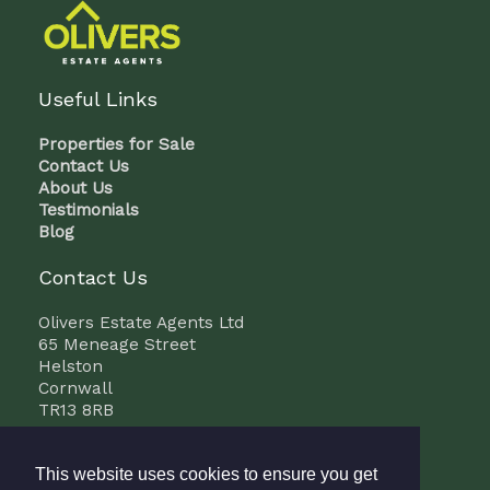
Useful Links
Properties for Sale
Contact Us
About Us
Testimonials
Blog
Contact Us
Olivers Estate Agents Ltd
65 Meneage Street
Helston
Cornwall
TR13 8RB
01326 572676
This website uses cookies to ensure you get
enquiries@oliversestateagents.com