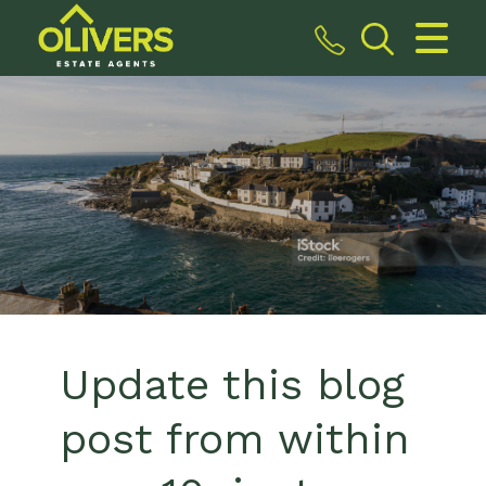
CLOSE MENU
HOME
SALES
VALUATION
REGISTER
ABOUT US
Update this blog
CONTACT US
post from within